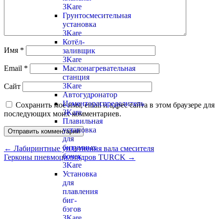
3Kare
Грунтосмесительная
установка
3Kare
Котёл-
Имя
*
заливщик
3Kare
Маслонагревательная
Email
*
станция
3Kare
Сайт
Автогудронатор
Цементораспределитель
Сохранить моё имя, email и адрес сайта в этом браузере для
3Kare
последующих моих комментариев.
Плавильная
установка
для
битумных
←
Лабиринтные уплотнения вала смесителя
бочек
Герконы пневмоцилиндров TURCK
→
3Kare
Установка
для
плавления
биг-
бэгов
3Kare