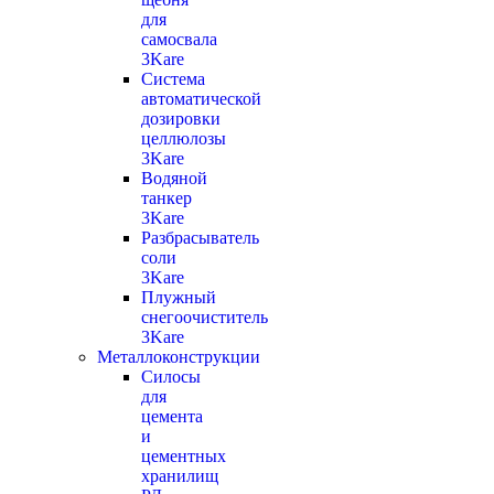
для
самосвала
3Kare
Система
автоматической
дозировки
целлюлозы
3Kare
Водяной
танкер
3Kare
Разбрасыватель
соли
3Kare
Плужный
снегоочиститель
3Kare
Металлоконструкции
Силосы
для
цемента
и
цементных
хранилищ