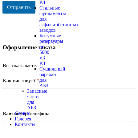
РД
Отправить
Стальные
фундаменты
для
асфальтобетонных
заводов
Битумные
резервуары
Оформление заказа
до
5000
м3
РД
Вы заказываете:
Сушильный
барабан
для
Как вас зовут?
*
АБЗ
Запасные
части
для
АБЗ
Сервис
Ваш номер телефона
Галерея
Контакты