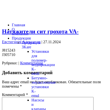
Главная
О
Натяжители сит грохота VA-
компании
Продукция
Евстигнеев Александр
|
27.11.2024
Продукция
3Kare
J815243
Установки
J305710
для
полимер-
Рубрики:
|
Комментарии
модификации
K-
Добавить комментарий
modi
Битумно-
Ваш адрес email не будет опубликован.
Обязательные поля
эмульсионные
помечены
*
установки
K-
Комментарий
*
emul
Насосы
и
клапаны