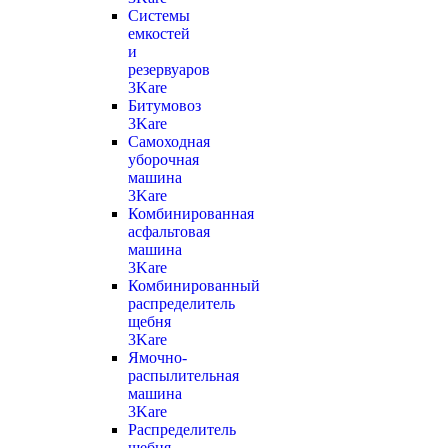
Системы
емкостей
и
резервуаров
3Kare
Битумовоз
3Kare
Самоходная
уборочная
машина
3Kare
Комбинированная
асфальтовая
машина
3Kare
Комбинированный
распределитель
щебня
3Kare
Ямочно-
распылительная
машина
3Kare
Распределитель
щебня