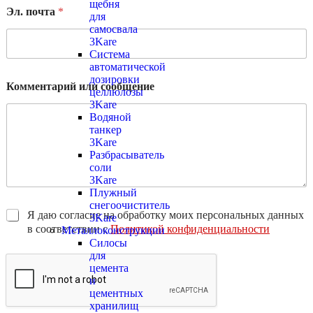
щебня
Эл. почта
*
для
самосвала
3Kare
Система
автоматической
дозировки
Комментарий или сообщение
целлюлозы
3Kare
Водяной
танкер
3Kare
Разбрасыватель
соли
3Kare
Плужный
снегоочиститель
Я даю согласие на обработку моих персональных данных
3Kare
в соответствии с
Политикой конфиденциальности
Металлоконструкции
Силосы
для
цемента
и
цементных
хранилищ