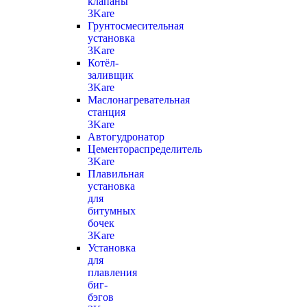
клапаны
3Kare
Грунтосмесительная
установка
3Kare
Котёл-
заливщик
3Kare
Маслонагревательная
станция
3Kare
Автогудронатор
Цементораспределитель
3Kare
Плавильная
установка
для
битумных
бочек
3Kare
Установка
для
плавления
биг-
бэгов