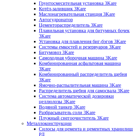
Грунтосмесительная установка 3Kare
Котёл-заливщик 3Kare
Маслонагревательная станция 3Kare
Автогудронатор
Цементораспределитель 3Kare
Плавильная установка для битумных бочек
3Kare
Установка для плавления биг-бэгов 3Kare
Системы емкостей и резервуаров 3Kare
Битумовоз 3Kare
Самоходная уборочная машина 3Kare
Комбинированная асфальтовая машина
3Kare
Комбинированный распределитель щебня
3Kare
Ямочно-распылительная машина 3Kare
Распределитель щебня для самосвала 3Kare
Система автоматической дозировки
целлюлозы 3Kare
Водяной танкер 3Kare
Разбрасыватель соли 3Kare
Плужный снегоочиститель 3Kare
Металлоконструкции
Силосы для цемента и цементных хранилищ
РД