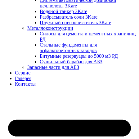
Система автоматической дозировки
целлюлозы 3Kare
Водяной танкер 3Kare
Разбрасыватель соли 3Kare
Плужный снегоочиститель 3Kare
Металлоконструкции
Силосы для цемента и цементных хранилищ
РД
Стальные фундаменты для
асфальтобетонных заводов
Битумные резервуары до 5000 м3 РД
Сушильный барабан для АБЗ
Запасные части для АБЗ
Сервис
Галерея
Контакты