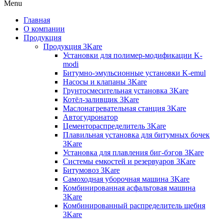
Menu
Главная
О компании
Продукция
Продукция 3Kare
Установки для полимер-модификации K-
modi
Битумно-эмульсионные установки K-emul
Насосы и клапаны 3Kare
Грунтосмесительная установка 3Kare
Котёл-заливщик 3Kare
Маслонагревательная станция 3Kare
Автогудронатор
Цементораспределитель 3Kare
Плавильная установка для битумных бочек
3Kare
Установка для плавления биг-бэгов 3Kare
Системы емкостей и резервуаров 3Kare
Битумовоз 3Kare
Самоходная уборочная машина 3Kare
Комбинированная асфальтовая машина
3Kare
Комбинированный распределитель щебня
3Kare