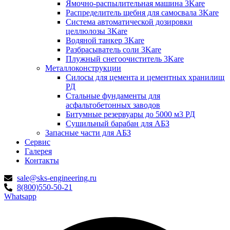
Ямочно-распылительная машина 3Kare
Распределитель щебня для самосвала 3Kare
Система автоматической дозировки
целлюлозы 3Kare
Водяной танкер 3Kare
Разбрасыватель соли 3Kare
Плужный снегоочиститель 3Kare
Металлоконструкции
Силосы для цемента и цементных хранилищ
РД
Стальные фундаменты для
асфальтобетонных заводов
Битумные резервуары до 5000 м3 РД
Сушильный барабан для АБЗ
Запасные части для АБЗ
Сервис
Галерея
Контакты
sale@sks-engineering.ru
8(800)550-50-21
Whatsapp