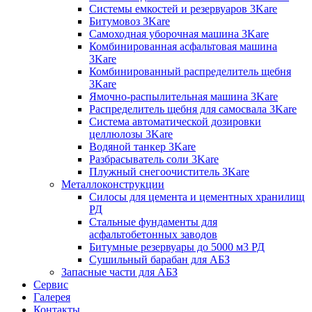
Системы емкостей и резервуаров 3Kare
Битумовоз 3Kare
Самоходная уборочная машина 3Kare
Комбинированная асфальтовая машина
3Kare
Комбинированный распределитель щебня
3Kare
Ямочно-распылительная машина 3Kare
Распределитель щебня для самосвала 3Kare
Система автоматической дозировки
целлюлозы 3Kare
Водяной танкер 3Kare
Разбрасыватель соли 3Kare
Плужный снегоочиститель 3Kare
Металлоконструкции
Силосы для цемента и цементных хранилищ
РД
Стальные фундаменты для
асфальтобетонных заводов
Битумные резервуары до 5000 м3 РД
Сушильный барабан для АБЗ
Запасные части для АБЗ
Сервис
Галерея
Контакты