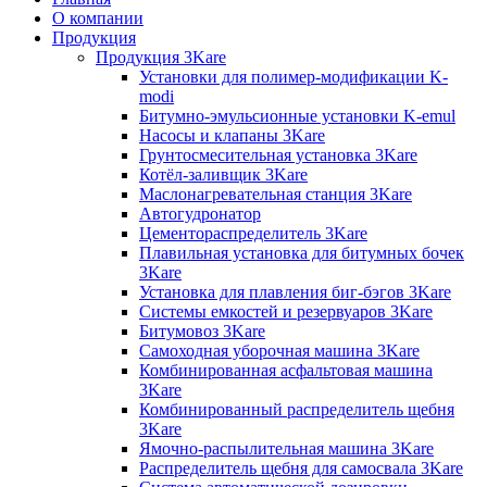
О компании
Продукция
Продукция 3Kare
Установки для полимер-модификации K-
modi
Битумно-эмульсионные установки K-emul
Насосы и клапаны 3Kare
Грунтосмесительная установка 3Kare
Котёл-заливщик 3Kare
Маслонагревательная станция 3Kare
Автогудронатор
Цементораспределитель 3Kare
Плавильная установка для битумных бочек
3Kare
Установка для плавления биг-бэгов 3Kare
Системы емкостей и резервуаров 3Kare
Битумовоз 3Kare
Самоходная уборочная машина 3Kare
Комбинированная асфальтовая машина
3Kare
Комбинированный распределитель щебня
3Kare
Ямочно-распылительная машина 3Kare
Распределитель щебня для самосвала 3Kare