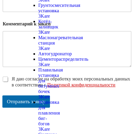
Грунтосмесительная
установка
3Kare
Котёл-
Комментарий к заказу
заливщик
3Kare
Маслонагревательная
станция
3Kare
Автогудронатор
Цементораспределитель
3Kare
Плавильная
установка
*
Я даю согласие на обработку моих персональных данных
для
в соответствии с
Политикой конфиденциальности
битумных
бочек
3Kare
Отправить заявку
Установка
для
плавления
биг-
бэгов
3Kare