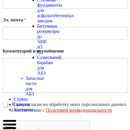
фундаменты
для
асфальтобетонных
Эл. почта
*
заводов
Битумные
резервуары
до
5000
м3
Комментарий или сообщение
РД
Сушильный
барабан
для
АБЗ
Запасные
части
для
АБЗ
Сервис
Галерея
Я даю согласие на обработку моих персональных данных
Контакты
в соответствии с
Политикой конфиденциальности