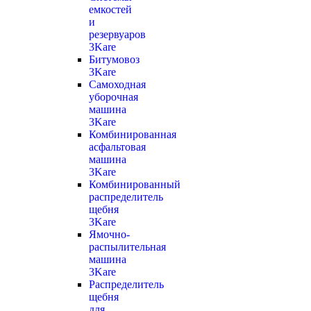
емкостей
и
резервуаров
3Kare
Битумовоз
3Kare
Самоходная
уборочная
машина
3Kare
Комбинированная
асфальтовая
машина
3Kare
Комбинированный
распределитель
щебня
3Kare
Ямочно-
распылительная
машина
3Kare
Распределитель
щебня
для