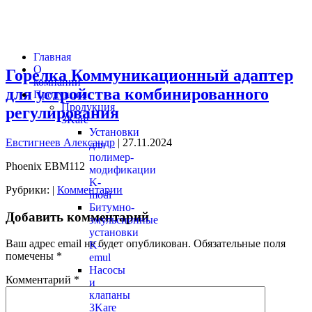
Главная
О
Горелка Коммуникационный адаптер
компании
для устройства комбинированного
Продукция
Продукция
регулирования
3Kare
Установки
Евстигнеев Александр
|
27.11.2024
для
полимер-
Phoenix EBM112
модификации
K-
Рубрики:
|
Комментарии
modi
Битумно-
Добавить комментарий
эмульсионные
установки
Ваш адрес email не будет опубликован.
Обязательные поля
K-
помечены
*
emul
Насосы
Комментарий
*
и
клапаны
3Kare