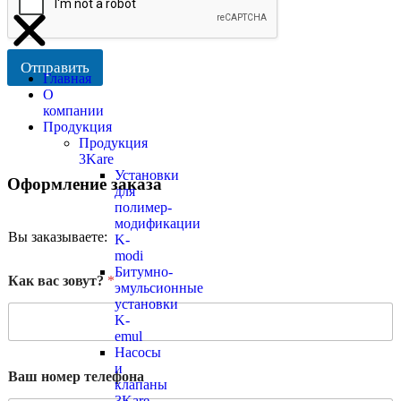
Отправить
Главная
О
компании
Продукция
Продукция
3Kare
Установки
Оформление заказа
для
полимер-
модификации
Вы заказываете:
K-
modi
Битумно-
Как вас зовут?
*
эмульсионные
установки
K-
emul
Насосы
и
Ваш номер телефона
клапаны
3Kare