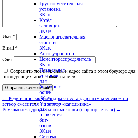
Грунтосмесительная
установка
3Kare
Котёл-
заливщик
3Kare
Имя
*
Маслонагревательная
станция
3Kare
Email
*
Автогудронатор
Цементораспределитель
Сайт
3Kare
Плавильная
Сохранить моё имя, email и адрес сайта в этом браузере для
установка
последующих моих комментариев.
для
битумных
бочек
3Kare
←
Редкие пневмоцилиндры с нестандартным крепежом на
Установка
затвор смесителя, на затвор «капельника»
для
Ремкомплект дроссельной заслонки (шарнирые тяги)
→
плавления
биг-
бэгов
3Kare
Системы