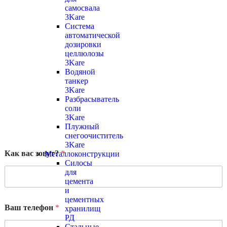
самосвала
3Kare
Система
автоматической
дозировки
целлюлозы
3Kare
Водяной
танкер
3Kare
Разбрасыватель
соли
3Kare
Плужный
снегоочиститель
3Kare
Как вас зовут?
*
Металлоконструкции
Силосы
для
цемента
и
цементных
Ваш телефон
*
хранилищ
РД
Стальные