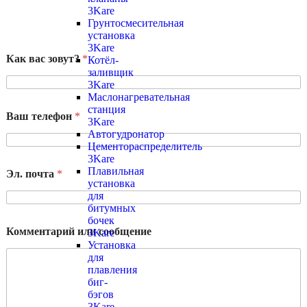
3Kare
Грунтосмесительная
установка
3Kare
Как вас зовут?
*
Котёл-
заливщик
3Kare
Маслонагревательная
станция
Ваш телефон
*
3Kare
Автогудронатор
Цементораспределитель
3Kare
Плавильная
Эл. почта
*
установка
для
битумных
бочек
Комментарий или сообщение
3Kare
Установка
для
плавления
биг-
бэгов
3Kare