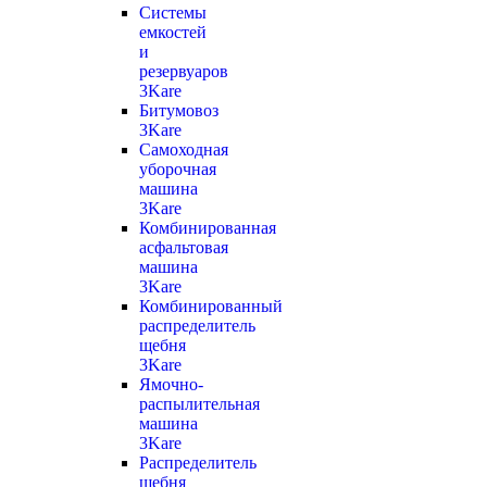
Системы
емкостей
и
резервуаров
3Kare
Битумовоз
3Kare
Самоходная
уборочная
машина
3Kare
Комбинированная
асфальтовая
машина
3Kare
Комбинированный
распределитель
щебня
3Kare
Ямочно-
распылительная
машина
3Kare
Распределитель
щебня