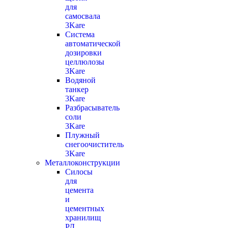
для
самосвала
3Kare
Система
автоматической
дозировки
целлюлозы
3Kare
Водяной
танкер
3Kare
Разбрасыватель
соли
3Kare
Плужный
снегоочиститель
3Kare
Металлоконструкции
Силосы
для
цемента
и
цементных
хранилищ
РД