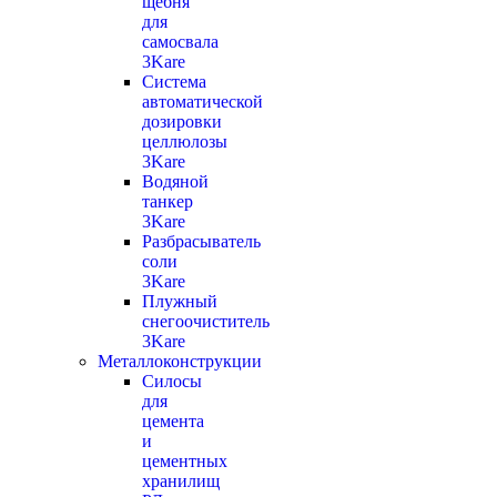
щебня
для
самосвала
3Kare
Система
автоматической
дозировки
целлюлозы
3Kare
Водяной
танкер
3Kare
Разбрасыватель
соли
3Kare
Плужный
снегоочиститель
3Kare
Металлоконструкции
Силосы
для
цемента
и
цементных
хранилищ