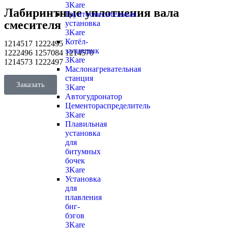
3Kare
Лабиринтные уплотнения вала
Грунтосмесительная
смесителя
установка
3Kare
Котёл-
1214517 1222495
заливщик
1222496 1257084 1214570
3Kare
1214573 1222497
Маслонагревательная
станция
Заказать
3Kare
Автогудронатор
Цементораспределитель
3Kare
Плавильная
установка
для
битумных
бочек
3Kare
Установка
для
плавления
биг-
бэгов
3Kare