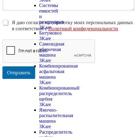
Системы
емкостей
и
резервуаров
Я даю согласие на обработку моих персональных данных
3Kare
в соответствии с
Политикой конфиденциальности
Битумовоз
3Kare
Самоходная
уборочная
машина
3Kare
Комбинированная
асфальтовая
Отправить
машина
3Kare
Комбинированный
распределитель
щебня
3Kare
Ямочно-
распылительная
машина
3Kare
Распределитель