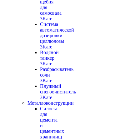
щебня
для
самосвала
3Kare
Система
автоматической
дозировки
целлюлозы
3Kare
Водяной
танкер
3Kare
Разбрасыватель
соли
3Kare
Плужный
снегоочиститель
3Kare
Металлоконструкции
Силосы
для
цемента
и
цементных
хранилищ