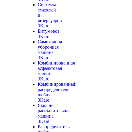
Системы
емкостей
и
резервуаров
3Kare
Битумовоз
3Kare
Самоходная
уборочная
машина
3Kare
Комбинированная
асфальтовая
машина
3Kare
Комбинированный
распределитель
щебня
3Kare
Ямочно-
распылительная
машина
3Kare
Распределитель
щебня