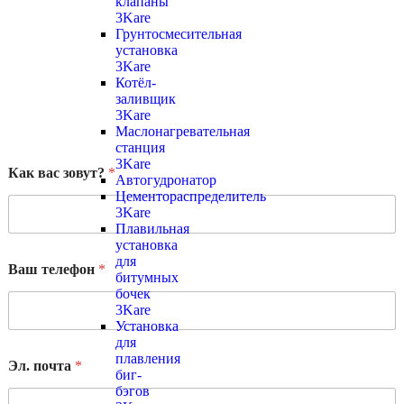
клапаны
3Kare
Грунтосмесительная
установка
3Kare
Котёл-
заливщик
3Kare
Маслонагревательная
станция
3Kare
Как вас зовут?
*
Автогудронатор
Цементораспределитель
3Kare
Плавильная
установка
для
Ваш телефон
*
битумных
бочек
3Kare
Установка
для
плавления
Эл. почта
*
биг-
бэгов