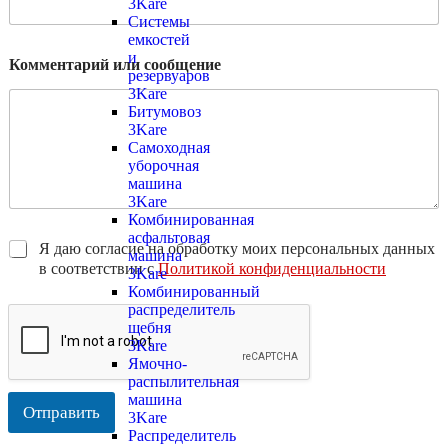
3Kare
Системы
емкостей
и
Комментарий или сообщение
резервуаров
3Kare
Битумовоз
3Kare
Самоходная
уборочная
машина
3Kare
Комбинированная
асфальтовая
Я даю согласие на обработку моих персональных данных
машина
в соответствии с
Политикой конфиденциальности
3Kare
Комбинированный
распределитель
щебня
3Kare
Ямочно-
распылительная
машина
Отправить
3Kare
Распределитель