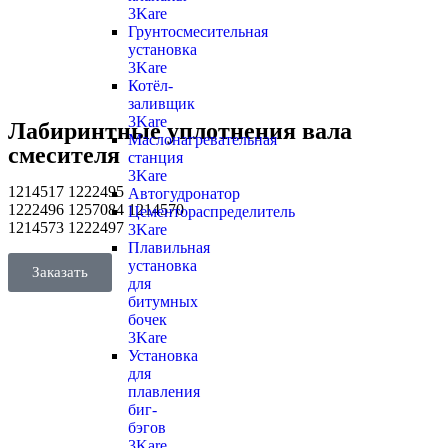
3Kare
Грунтосмесительная
установка
3Kare
Котёл-
заливщик
3Kare
Лабиринтные уплотнения вала
Маслонагревательная
смесителя
станция
3Kare
1214517 1222495
Автогудронатор
1222496 1257084 1214570
Цементораспределитель
1214573 1222497
3Kare
Плавильная
установка
Заказать
для
битумных
бочек
3Kare
Установка
для
плавления
биг-
бэгов
3Kare