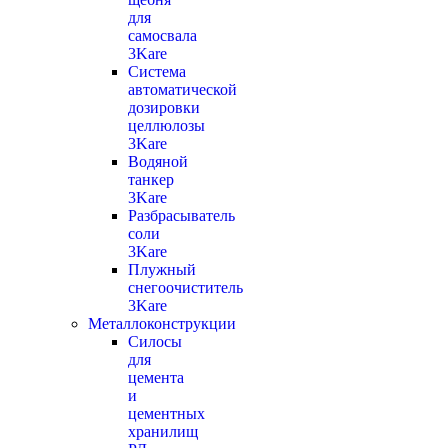
для
самосвала
3Kare
Система
автоматической
дозировки
целлюлозы
3Kare
Водяной
танкер
3Kare
Разбрасыватель
соли
3Kare
Плужный
снегоочиститель
3Kare
Металлоконструкции
Силосы
для
цемента
и
цементных
хранилищ