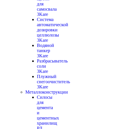
для
самосвала
3Kare
Система
автоматической
дозировки
целлюлозы
3Kare
Водяной
танкер
3Kare
Разбрасыватель
соли
3Kare
Плужный
снегоочиститель
3Kare
Металлоконструкции
Силосы
для
цемента
и
цементных
хранилищ
РД