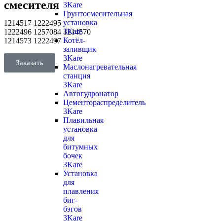
смесителя
3Kare
Грунтосмесительная
установка
1214517 1222495
3Kare
1222496 1257084 1214570
Котёл-
1214573 1222497
заливщик
3Kare
Заказать
Маслонагревательная
станция
3Kare
Автогудронатор
Цементораспределитель
3Kare
Плавильная
установка
для
битумных
бочек
3Kare
Установка
для
плавления
биг-
бэгов
3Kare