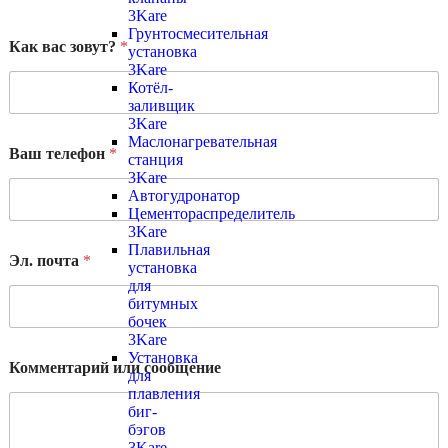
3Kare
Грунтосмесительная
Как вас зовут?
*
установка
3Kare
Котёл-
заливщик
3Kare
Маслонагревательная
Ваш телефон
*
станция
3Kare
Автогудронатор
Цементораспределитель
3Kare
Плавильная
Эл. почта
*
установка
для
битумных
бочек
3Kare
Установка
Комментарий или сообщение
для
плавления
биг-
бэгов
3Kare