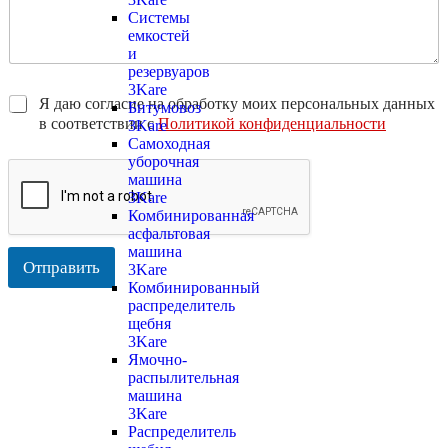
Системы
емкостей
и
резервуаров
3Kare
Я даю согласие на обработку моих персональных данных
Битумовоз
в соответствии с
Политикой конфиденциальности
3Kare
Самоходная
уборочная
машина
3Kare
Комбинированная
асфальтовая
машина
Отправить
3Kare
Комбинированный
распределитель
щебня
3Kare
Ямочно-
распылительная
машина
3Kare
Распределитель