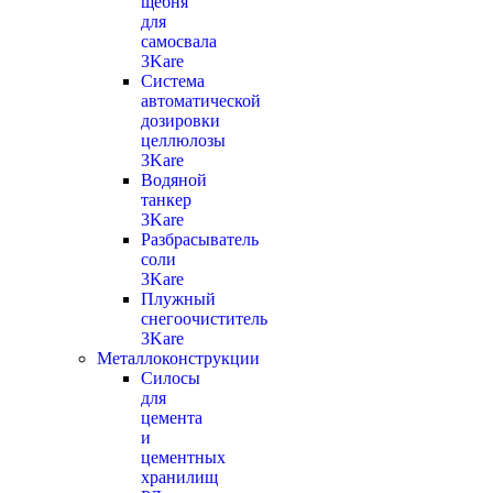
щебня
для
самосвала
3Kare
Система
автоматической
дозировки
целлюлозы
3Kare
Водяной
танкер
3Kare
Разбрасыватель
соли
3Kare
Плужный
снегоочиститель
3Kare
Металлоконструкции
Силосы
для
цемента
и
цементных
хранилищ