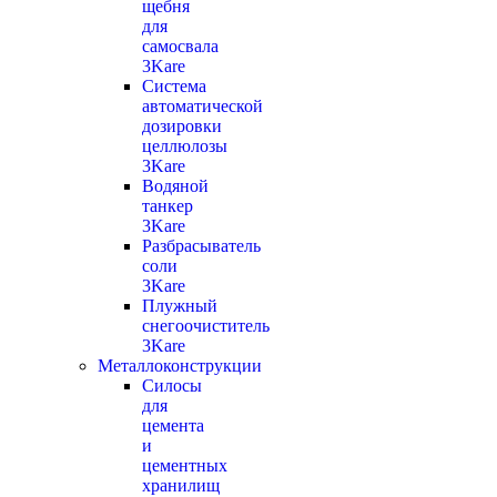
щебня
для
самосвала
3Kare
Система
автоматической
дозировки
целлюлозы
3Kare
Водяной
танкер
3Kare
Разбрасыватель
соли
3Kare
Плужный
снегоочиститель
3Kare
Металлоконструкции
Силосы
для
цемента
и
цементных
хранилищ