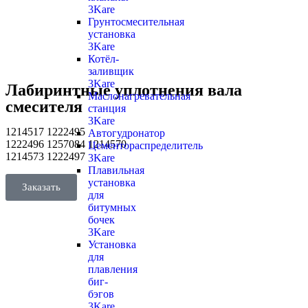
3Kare
Грунтосмесительная
установка
3Kare
Котёл-
заливщик
3Kare
Лабиринтные уплотнения вала
Маслонагревательная
смесителя
станция
3Kare
1214517 1222495
Автогудронатор
1222496 1257084 1214570
Цементораспределитель
1214573 1222497
3Kare
Плавильная
установка
Заказать
для
битумных
бочек
3Kare
Установка
для
плавления
биг-
бэгов
3Kare