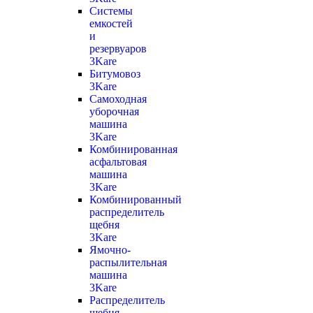
Системы
емкостей
и
резервуаров
3Kare
Битумовоз
3Kare
Самоходная
уборочная
машина
3Kare
Комбинированная
асфальтовая
машина
3Kare
Комбинированный
распределитель
щебня
3Kare
Ямочно-
распылительная
машина
3Kare
Распределитель
щебня