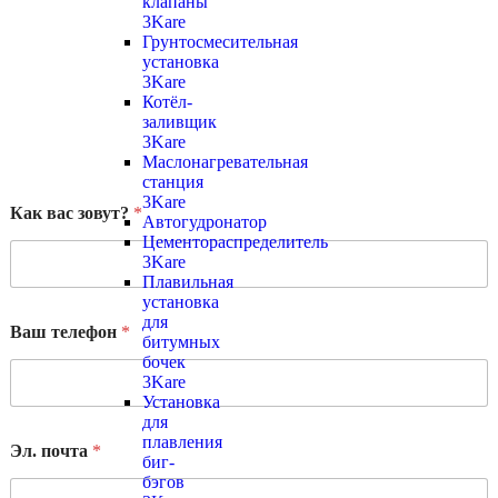
клапаны
3Kare
Грунтосмесительная
установка
3Kare
Котёл-
заливщик
3Kare
Маслонагревательная
станция
3Kare
Как вас зовут?
*
Автогудронатор
Цементораспределитель
3Kare
Плавильная
установка
для
Ваш телефон
*
битумных
бочек
3Kare
Установка
для
плавления
Эл. почта
*
биг-
бэгов