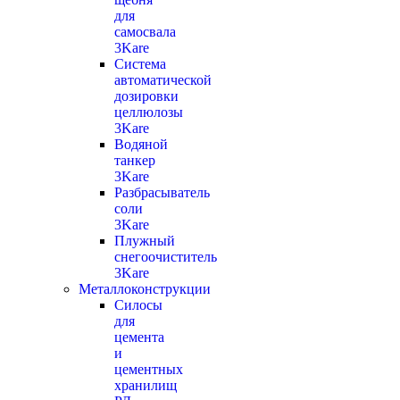
для
самосвала
3Kare
Система
автоматической
дозировки
целлюлозы
3Kare
Водяной
танкер
3Kare
Разбрасыватель
соли
3Kare
Плужный
снегоочиститель
3Kare
Металлоконструкции
Силосы
для
цемента
и
цементных
хранилищ