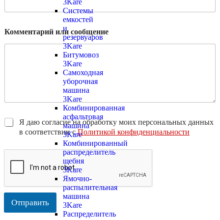
3Kare
Системы
емкостей
и
Комментарий или сообщение
резервуаров
3Kare
Битумовоз
3Kare
Самоходная
уборочная
машина
3Kare
Комбинированная
асфальтовая
Я даю согласие на обработку моих персональных данных
машина
в соответствии с
Политикой конфиденциальности
3Kare
Комбинированный
распределитель
щебня
3Kare
Ямочно-
распылительная
машина
Отправить
3Kare
Распределитель