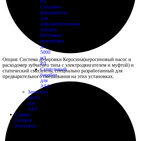
РД
Стальные
фундаменты
для
асфальтобетонных
заводов
Битумные
резервуары
до
5000
м3
Опция: Система дозировки Керосина(керосиновый насос и
РД
расходомер зубчатого типа с электродвигателем и муфтой) и
Сушильный
статический смеситель, специально разработанный для
барабан
предварительного смешивания на этих установках.
для
АБЗ
Запасные
части
для
АБЗ
Сервис
Галерея
Контакты