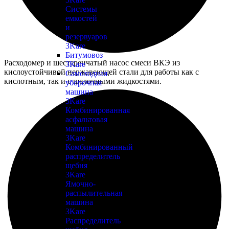
Системы
емкостей
и
резервуаров
3Kare
Битумовоз
Расходомер и шестеренчатый насос смеси ВКЭ из
3Kare
кислоустойчивой нержавеющей стали для работы как с
Самоходная
кислотным, так и с щелочными жидкостями.
уборочная
машина
3Kare
Комбинированная
асфальтовая
машина
3Kare
Комбинированный
распределитель
щебня
3Kare
Ямочно-
распылительная
машина
3Kare
Распределитель