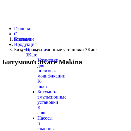
Главная
О
компании
Главная
Продукция
»
Битумно-эмульсионные установки 3Kare
Продукция
3Kare
Установки
Битумовоз 3Kare Makina
для
полимер-
модификации
K-
modi
Битумно-
эмульсионные
установки
K-
emul
Насосы
и
клапаны