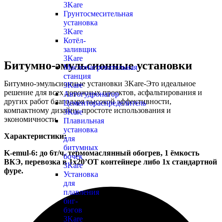
3Kare
Грунтосмесительная
установка
3Kare
Котёл-
заливщик
3Kare
Битумно-эмульсионные установки
Маслонагревательная
станция
Битумно-эмульсионные установки 3Kare-Это идеальное
3Kare
решение для всех дорожных проектов, асфальтирования и
Автогудронатор
других работ благодаря высокой эффективности,
Цементораспределитель
компактному дизайну, простоте использования и
3Kare
экономичности.
Плавильная
установка
Характеристики:
для
битумных
K-emul-6: до 6т/ч, термомаслянный обогрев, 1 ёмкость
бочек
ВКЭ, перевозка в 1х20’ОТ контейнере либо 1х стандартной
3Kare
фуре.
Установка
для
плавления
биг-
бэгов
3Kare