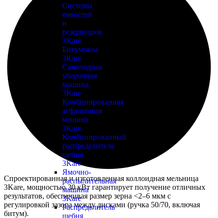
Системы
емкостей
и
резервуаров
3Kare
Битумовоз
3Kare
Самоходная
уборочная
машина
3Kare
Комбинированная
асфальтовая
машина
3Kare
Комбинированный
распределитель
щебня
3Kare
Ямочно-
Спроектированная и изготовленная коллоидная мельница
распылительная
3Kare, мощностью 30 кВт гарантирует получение отличных
машина
результатов, обеспечивая размер зерна <2–6 мкм с
3Kare
регулировкой зазора между дисками (ручка 50/70, включая
Распределитель
битум).
щебня