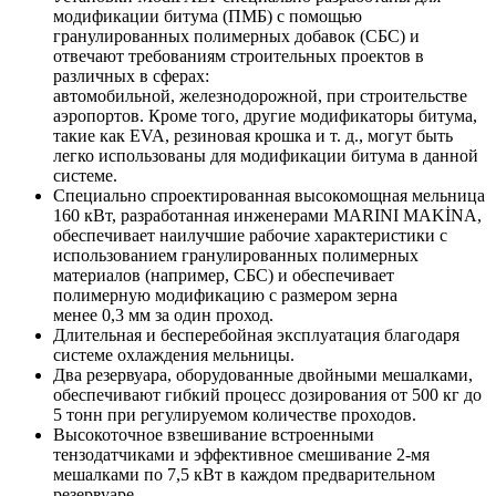
модификации битума (ПМБ) с помощью
гранулированных полимерных добавок (СБС) и
отвечают требованиям строительных проектов в
различных в сферах:
автомобильной, железнодорожной, при строительстве
аэропортов. Кроме того, другие модификаторы битума,
такие как EVA, резиновая крошка и т. д., могут быть
легко использованы для модификации битума в данной
системе.
Специально спроектированная высокомощная мельница
160 кВт, разработанная инженерами MARINI MAKİNA,
обеспечивает наилучшие рабочие характеристики с
использованием гранулированных полимерных
материалов (например, СБС) и обеспечивает
полимерную модификацию с размером зерна
менее 0,3 мм за один проход.
Длительная и бесперебойная эксплуатация благодаря
системе охлаждения мельницы.
Два резервуара, оборудованные двойными мешалками,
обеспечивают гибкий процесс дозирования от 500 кг до
5 тонн при регулируемом количестве проходов.
Высокоточное взвешивание встроенными
тензодатчиками и эффективное смешивание 2-мя
мешалками по 7,5 кВт в каждом предварительном
резервуаре.