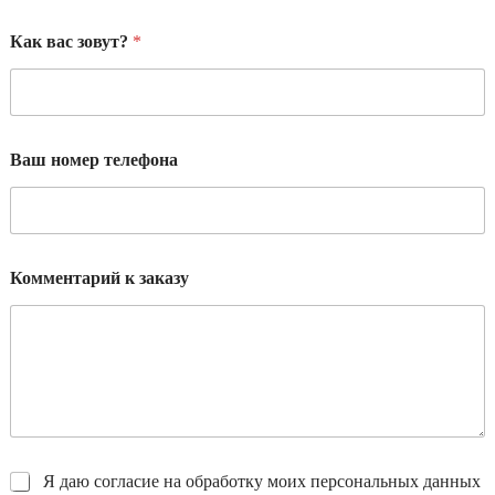
Как вас зовут?
*
Ваш номер телефона
К
Комментарий к заказу
о
м
м
е
н
т
а
р
и
й
*
Я даю согласие на обработку моих персональных данных
В