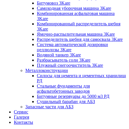
Битумовоз 3Kare
Самоходная уборочная машина 3Kare
Комбинированная асфальтовая машина
3Kare
Комбинированный распределитель щебня
3Kare
Ямочно-распылительная машина 3Kare
Распределитель щебня для самосвала 3Kare
Система автоматической дозировки
целлюлозы 3Kare
Водяной танкер 3Kare
Разбрасыватель соли 3Kare
Плужный снегоочиститель 3Kare
Металлоконструкции
Силосы для цемента и цементных хранилищ
РД
Стальные фундаменты для
асфальтобетонных заводов
Битумные резервуары до 5000 м3 РД
Сушильный барабан для АБЗ
Запасные части для АБЗ
Сервис
Галерея
Контакты