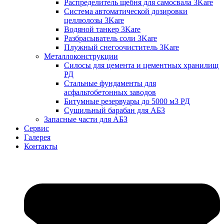
Распределитель щебня для самосвала 3Kare
Система автоматической дозировки
целлюлозы 3Kare
Водяной танкер 3Kare
Разбрасыватель соли 3Kare
Плужный снегоочиститель 3Kare
Металлоконструкции
Силосы для цемента и цементных хранилищ
РД
Стальные фундаменты для
асфальтобетонных заводов
Битумные резервуары до 5000 м3 РД
Сушильный барабан для АБЗ
Запасные части для АБЗ
Сервис
Галерея
Контакты