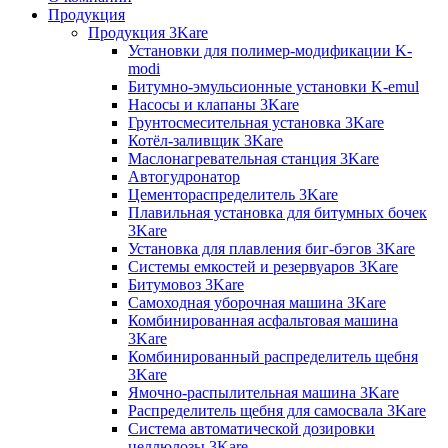
Продукция
Продукция 3Kare
Установки для полимер-модификации K-
modi
Битумно-эмульсионные установки K-emul
Насосы и клапаны 3Kare
Грунтосмесительная установка 3Kare
Котёл-заливщик 3Kare
Маслонагревательная станция 3Kare
Автогудронатор
Цементораспределитель 3Kare
Плавильная установка для битумных бочек
3Kare
Установка для плавления биг-бэгов 3Kare
Системы емкостей и резервуаров 3Kare
Битумовоз 3Kare
Самоходная уборочная машина 3Kare
Комбинированная асфальтовая машина
3Kare
Комбинированный распределитель щебня
3Kare
Ямочно-распылительная машина 3Kare
Распределитель щебня для самосвала 3Kare
Система автоматической дозировки
целлюлозы 3Kare