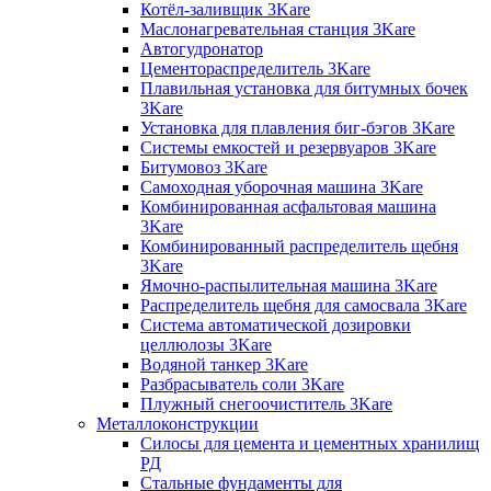
Котёл-заливщик 3Kare
Маслонагревательная станция 3Kare
Автогудронатор
Цементораспределитель 3Kare
Плавильная установка для битумных бочек
3Kare
Установка для плавления биг-бэгов 3Kare
Системы емкостей и резервуаров 3Kare
Битумовоз 3Kare
Самоходная уборочная машина 3Kare
Комбинированная асфальтовая машина
3Kare
Комбинированный распределитель щебня
3Kare
Ямочно-распылительная машина 3Kare
Распределитель щебня для самосвала 3Kare
Система автоматической дозировки
целлюлозы 3Kare
Водяной танкер 3Kare
Разбрасыватель соли 3Kare
Плужный снегоочиститель 3Kare
Металлоконструкции
Силосы для цемента и цементных хранилищ
РД
Стальные фундаменты для