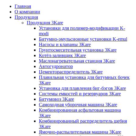
Главная
О компании
Продукция
Продукция 3Kare
Установки для полимер-модификации K-
modi
Битумно-эмульсионные установки K-emul
Насосы и клапаны 3Kare
Грунтосмесительная установка 3Kare
Котёл-заливщик 3Kare
Маслонагревательная станция 3Kare
Автогудронатор
Цементораспределитель 3Kare
Плавильная установка для битумных бочек
3Kare
Установка для плавления биг-бэгов 3Kare
Системы емкостей и резервуаров 3Kare
Битумовоз 3Kare
Самоходная уборочная машина 3Kare
Комбинированная асфальтовая машина
3Kare
Комбинированный распределитель щебня
3Kare
Ямочно-распылительная машина 3Kare